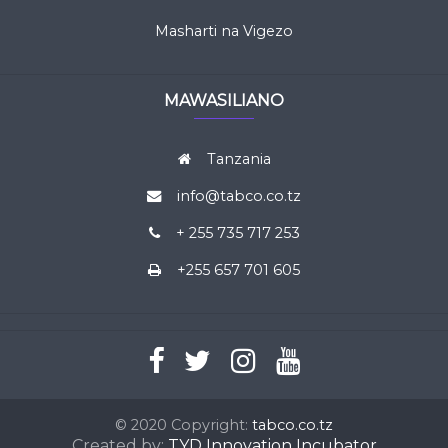
Masharti na Vigezo
MAWASILIANO
Tanzania
info@tabco.co.tz
+ 255 735 717 253
+255 657 701 605
© 2020 Copyright:
tabco.co.tz
Created by:
TYD Innovation Incubator