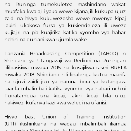
na Runinga tumekuletea mashindano wakati
muafaka kwa ajili yako wewe kijana, ili kukupa ujuzi
zaidi na hivyo kukuwezesha wewe mwenye kipaji
lakini ukakosa fursa ya kukiendeleza ili uweze
kujiajiri na pia kuajirika katika vyombo vya habari
nchini na duniani kwa ujumla wake.
Tanzania Broadcasting Competition (TABCO)
ni
Shindano ya Utangazaji wa Redioni na Runingani
lililoasisiwa mwaka 2015 na kusajiliwa rasmi BRELA
mwaka 2018
. Shindano hili linalenga kutoa maarifa
na ujuzi zaidi juu ya namna bora ya kutangaza
taarifa mbalimbali katika vyombo vya habari nchini.
Tunatambua una kipaji, lakini kipaji bila ujuzi
hakiwezi kufanya kazi kwa weledi na ufanisi.
Hivyo basi,
Union of Training Institution
(UTI)
ikishirikiana na wadau mbalimbali iliamua
kuanzisha Shindano hili la Utangazaji wa Habari za