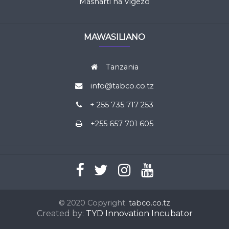
Masharti na Vigezo
MAWASILIANO
Tanzania
info@tabco.co.tz
+ 255 735 717 253
+255 657 701 605
© 2020 Copyright:
tabco.co.tz
Created by:
TYD Innovation Incubator