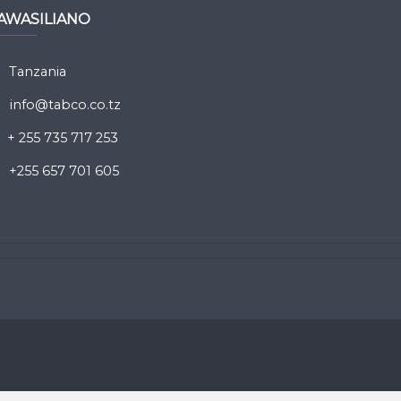
AWASILIANO
Tanzania
info@tabco.co.tz
+ 255 735 717 253
+255 657 701 605