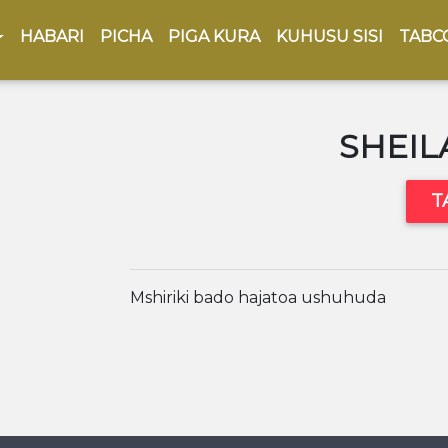
HABARI
PICHA
PIGA KURA
KUHUSU SISI
TABCO
SHEIL
T
Mshiriki bado hajatoa ushuhuda