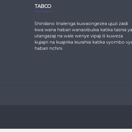
TABCO
Shindano linalenga kuwaongezea ujuzi zaidi
kwa wana habari wanaoibukia katika tasnia y
utangazaji na wale wenye vipaji ili kuweza
kujiajiri na kuajirika kiurahisi katika vyombo vy
habari nchini.