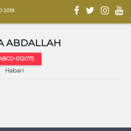
 2019
A ABDALLAH
ABCO-012075
Habari