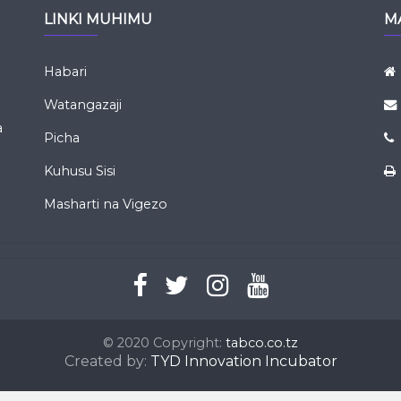
LINKI MUHIMU
M
Habari
a
Watangazaji
a
Picha
Kuhusu Sisi
Masharti na Vigezo
© 2020 Copyright:
tabco.co.tz
Created by:
TYD Innovation Incubator