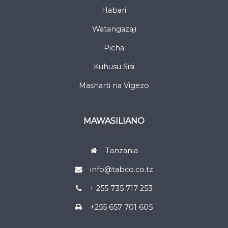
Habari
Watangazaji
Picha
Kuhusu Sisi
Masharti na Vigezo
MAWASILIANO
Tanzania
info@tabco.co.tz
+ 255 735 717 253
+255 657 701 605