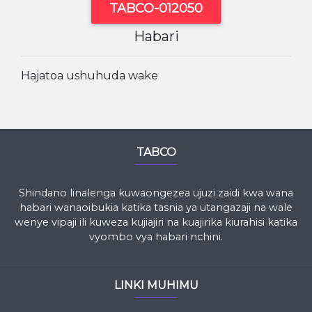
TABCO-012050
Habari
Hajatoa ushuhuda wake
TABCO
Shindano linalenga kuwaongezea ujuzi zaidi kwa wana
habari wanaoibukia katika tasnia ya utangazaji na wale
wenye vipaji ili kuweza kujiajiri na kuajirika kiurahisi katika
vyombo vya habari nchini.
LINKI MUHIMU